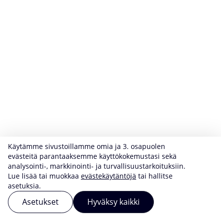
Käytämme sivustoillamme omia ja 3. osapuolen
evästeitä parantaaksemme käyttökokemustasi sekä
analysointi-, markkinointi- ja turvallisuustarkoituksiin.
Lue lisää tai muokkaa
evästekäytäntöjä
tai hallitse
asetuksia.
Asetukset
Hyväksy kaikki