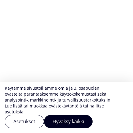
Käytämme sivustoillamme omia ja 3. osapuolen
evästeitä parantaaksemme käyttökokemustasi sekä
analysointi-, markkinointi- ja turvallisuustarkoituksiin.
Lue lisää tai muokkaa
evästekäytäntöjä
tai hallitse
asetuksia.
Asetukset
Hyväksy kaikki